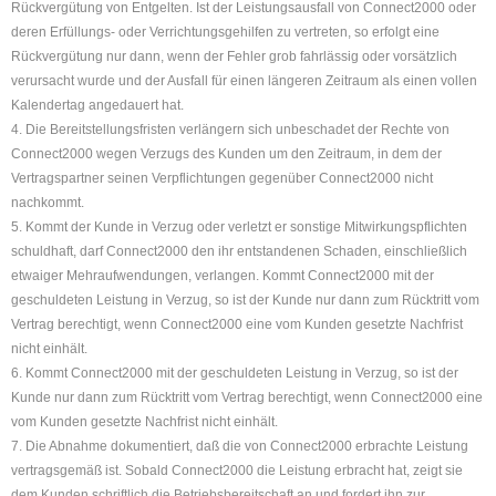
Rückvergütung von Entgelten. Ist der Leistungsausfall von Connect2000 oder
deren Erfüllungs- oder Verrichtungsgehilfen zu vertreten, so erfolgt eine
Rückvergütung nur dann, wenn der Fehler grob fahrlässig oder vorsätzlich
verursacht wurde und der Ausfall für einen längeren Zeitraum als einen vollen
Kalendertag angedauert hat.
4. Die Bereitstellungsfristen verlängern sich unbeschadet der Rechte von
Connect2000 wegen Verzugs des Kunden um den Zeitraum, in dem der
Vertragspartner seinen Verpflichtungen gegenüber Connect2000 nicht
nachkommt.
5. Kommt der Kunde in Verzug oder verletzt er sonstige Mitwirkungspflichten
schuldhaft, darf Connect2000 den ihr entstandenen Schaden, einschließlich
etwaiger Mehraufwendungen, verlangen. Kommt Connect2000 mit der
geschuldeten Leistung in Verzug, so ist der Kunde nur dann zum Rücktritt vom
Vertrag berechtigt, wenn Connect2000 eine vom Kunden gesetzte Nachfrist
nicht einhält.
6. Kommt Connect2000 mit der geschuldeten Leistung in Verzug, so ist der
Kunde nur dann zum Rücktritt vom Vertrag berechtigt, wenn Connect2000 eine
vom Kunden gesetzte Nachfrist nicht einhält.
7. Die Abnahme dokumentiert, daß die von Connect2000 erbrachte Leistung
vertragsgemäß ist. Sobald Connect2000 die Leistung erbracht hat, zeigt sie
dem Kunden schriftlich die Betriebsbereitschaft an und fordert ihn zur