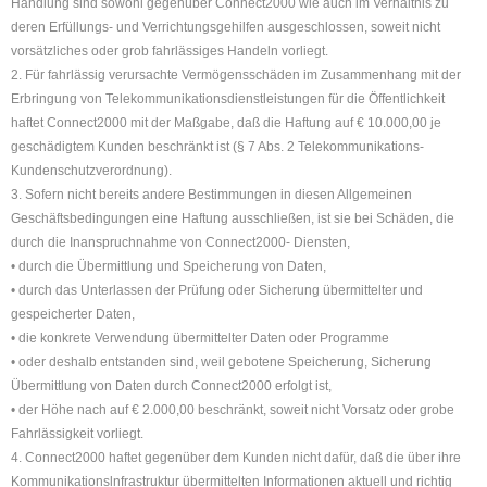
Handlung sind sowohl gegenüber Connect2000 wie auch im Verhältnis zu
deren Erfüllungs- und Verrichtungsgehilfen ausgeschlossen, soweit nicht
vorsätzliches oder grob fahrlässiges Handeln vorliegt.
2. Für fahrlässig verursachte Vermögensschäden im Zusammenhang mit der
Erbringung von Telekommunikationsdienstleistungen für die Öffentlichkeit
haftet Connect2000 mit der Maßgabe, daß die Haftung auf € 10.000,00 je
geschädigtem Kunden beschränkt ist (§ 7 Abs. 2 Telekommunikations-
Kundenschutzverordnung).
3. Sofern nicht bereits andere Bestimmungen in diesen Allgemeinen
Geschäftsbedingungen eine Haftung ausschließen, ist sie bei Schäden, die
durch die Inanspruchnahme von Connect2000- Diensten,
• durch die Übermittlung und Speicherung von Daten,
• durch das Unterlassen der Prüfung oder Sicherung übermittelter und
gespeicherter Daten,
• die konkrete Verwendung übermittelter Daten oder Programme
• oder deshalb entstanden sind, weil gebotene Speicherung, Sicherung
Übermittlung von Daten durch Connect2000 erfolgt ist,
• der Höhe nach auf € 2.000,00 beschränkt, soweit nicht Vorsatz oder grobe
Fahrlässigkeit vorliegt.
4. Connect2000 haftet gegenüber dem Kunden nicht dafür, daß die über ihre
Kommunikationslnfrastruktur übermittelten Informationen aktuell und richtig