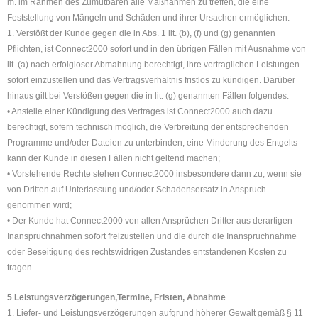
m. im Rahmen des Zumutbaren alle Maßnahmen zu treffen, die eine
Feststellung von Mängeln und Schäden und ihrer Ursachen ermöglichen.
1. Verstößt der Kunde gegen die in Abs. 1 lit. (b), (f) und (g) genannten
Pflichten, ist Connect2000 sofort und in den übrigen Fällen mit Ausnahme von
lit. (a) nach erfolgloser Abmahnung berechtigt, ihre vertraglichen Leistungen
sofort einzustellen und das Vertragsverhältnis fristlos zu kündigen. Darüber
hinaus gilt bei Verstößen gegen die in lit. (g) genannten Fällen folgendes:
• Anstelle einer Kündigung des Vertrages ist Connect2000 auch dazu
berechtigt, sofern technisch möglich, die Verbreitung der entsprechenden
Programme und/oder Dateien zu unterbinden; eine Minderung des Entgelts
kann der Kunde in diesen Fällen nicht geltend machen;
• Vorstehende Rechte stehen Connect2000 insbesondere dann zu, wenn sie
von Dritten auf Unterlassung und/oder Schadensersatz in Anspruch
genommen wird;
• Der Kunde hat Connect2000 von allen Ansprüchen Dritter aus derartigen
Inanspruchnahmen sofort freizustellen und die durch die Inanspruchnahme
oder Beseitigung des rechtswidrigen Zustandes entstandenen Kosten zu
tragen.
5 Leistungsverzögerungen,Termine, Fristen, Abnahme
1. Liefer- und Leistungsverzögerungen aufgrund höherer Gewalt gemäß § 11