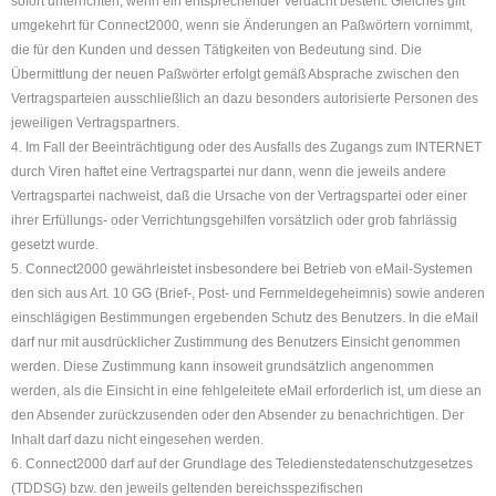
sofort unterrichten, wenn ein entsprechender Verdacht besteht. Gleiches gilt
umgekehrt für Connect2000, wenn sie Änderungen an Paßwörtern vornimmt,
die für den Kunden und dessen Tätigkeiten von Bedeutung sind. Die
Übermittlung der neuen Paßwörter erfolgt gemäß Absprache zwischen den
Vertragsparteien ausschließlich an dazu besonders autorisierte Personen des
jeweiligen Vertragspartners.
4. Im Fall der Beeinträchtigung oder des Ausfalls des Zugangs zum INTERNET
durch Viren haftet eine Vertragspartei nur dann, wenn die jeweils andere
Vertragspartei nachweist, daß die Ursache von der Vertragspartei oder einer
ihrer Erfüllungs- oder Verrichtungsgehilfen vorsätzlich oder grob fahrlässig
gesetzt wurde.
5. Connect2000 gewährleistet insbesondere bei Betrieb von eMail-Systemen
den sich aus Art. 10 GG (Brief-, Post- und Fernmeldegeheimnis) sowie anderen
einschlägigen Bestimmungen ergebenden Schutz des Benutzers. In die eMail
darf nur mit ausdrücklicher Zustimmung des Benutzers Einsicht genommen
werden. Diese Zustimmung kann insoweit grundsätzlich angenommen
werden, als die Einsicht in eine fehlgeleitete eMail erforderlich ist, um diese an
den Absender zurückzusenden oder den Absender zu benachrichtigen. Der
Inhalt darf dazu nicht eingesehen werden.
6. Connect2000 darf auf der Grundlage des Teledienstedatenschutzgesetzes
(TDDSG) bzw. den jeweils geltenden bereichsspezifischen