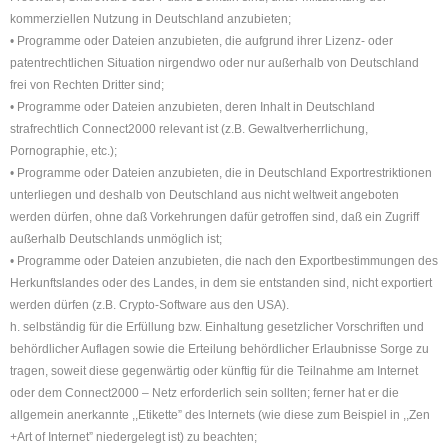
kommerziellen Nutzung in Deutschland anzubieten;
• Programme oder Dateien anzubieten, die aufgrund ihrer Lizenz- oder
patentrechtlichen Situation nirgendwo oder nur außerhalb von Deutschland
frei von Rechten Dritter sind;
• Programme oder Dateien anzubieten, deren Inhalt in Deutschland
strafrechtlich Connect2000 relevant ist (z.B. Gewaltverherrlichung,
Pornographie, etc.);
• Programme oder Dateien anzubieten, die in Deutschland Exportrestriktionen
unterliegen und deshalb von Deutschland aus nicht weltweit angeboten
werden dürfen, ohne daß Vorkehrungen dafür getroffen sind, daß ein Zugriff
außerhalb Deutschlands unmöglich ist;
• Programme oder Dateien anzubieten, die nach den Exportbestimmungen des
Herkunftslandes oder des Landes, in dem sie entstanden sind, nicht exportiert
werden dürfen (z.B. Crypto-Software aus den USA).
h. selbständig für die Erfüllung bzw. Einhaltung gesetzlicher Vorschriften und
behördlicher Auflagen sowie die Erteilung behördlicher Erlaubnisse Sorge zu
tragen, soweit diese gegenwärtig oder künftig für die Teilnahme am Internet
oder dem Connect2000 – Netz erforderlich sein sollten; ferner hat er die
allgemein anerkannte ,,Etikette” des lnternets (wie diese zum Beispiel in ,,Zen
+Art of Internet” niedergelegt ist) zu beachten;