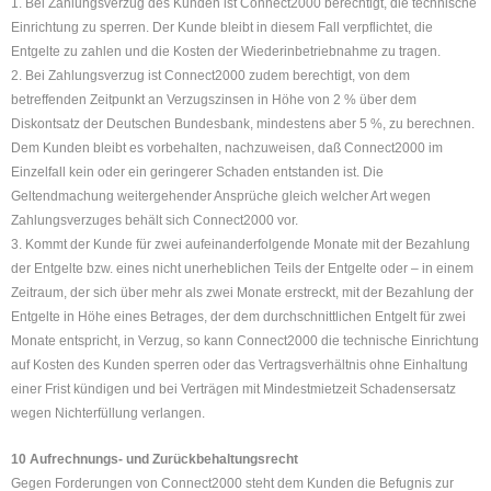
1. Bei Zahlungsverzug des Kunden ist Connect2000 berechtigt, die technische
Einrichtung zu sperren. Der Kunde bleibt in diesem Fall verpflichtet, die
Entgelte zu zahlen und die Kosten der Wiederinbetriebnahme zu tragen.
2. Bei Zahlungsverzug ist Connect2000 zudem berechtigt, von dem
betreffenden Zeitpunkt an Verzugszinsen in Höhe von 2 % über dem
Diskontsatz der Deutschen Bundesbank, mindestens aber 5 %, zu berechnen.
Dem Kunden bleibt es vorbehalten, nachzuweisen, daß Connect2000 im
Einzelfall kein oder ein geringerer Schaden entstanden ist. Die
Geltendmachung weitergehender Ansprüche gleich welcher Art wegen
Zahlungsverzuges behält sich Connect2000 vor.
3. Kommt der Kunde für zwei aufeinanderfolgende Monate mit der Bezahlung
der Entgelte bzw. eines nicht unerheblichen Teils der Entgelte oder – in einem
Zeitraum, der sich über mehr als zwei Monate erstreckt, mit der Bezahlung der
Entgelte in Höhe eines Betrages, der dem durchschnittlichen Entgelt für zwei
Monate entspricht, in Verzug, so kann Connect2000 die technische Einrichtung
auf Kosten des Kunden sperren oder das Vertragsverhältnis ohne Einhaltung
einer Frist kündigen und bei Verträgen mit Mindestmietzeit Schadensersatz
wegen Nichterfüllung verlangen.
10 Aufrechnungs- und Zurückbehaltungsrecht
Gegen Forderungen von Connect2000 steht dem Kunden die Befugnis zur