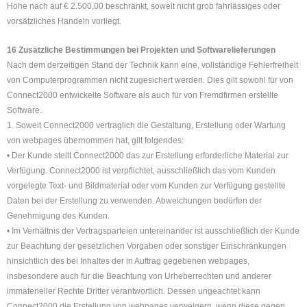
Höhe nach auf € 2.500,00 beschränkt, soweit nicht grob fahrlässiges oder
vorsätzliches Handeln vorliegt.
16 Zusätzliche Bestimmungen bei Projekten und Softwarelieferungen
Nach dem derzeitigen Stand der Technik kann eine, vollständige Fehlerfreiheit
von Computerprogrammen nicht zugesichert werden. Dies gilt sowohl für von
Connect2000 entwickelte Software als auch für von Fremdfirmen erstellte
Software.
1. Soweit Connect2000 vertraglich die Gestaltung, Erstellung oder Wartung
von webpages übernommen hat, gilt folgendes:
• Der Kunde stellt Connect2000 das zur Erstellung erforderliche Material zur
Verfügung. Connect2000 ist verpflichtet, ausschließlich das vom Kunden
vorgelegte Text- und Bildmaterial oder vom Kunden zur Verfügung gestellte
Daten bei der Erstellung zu verwenden. Abweichungen bedürfen der
Genehmigung des Kunden.
• Im Verhältnis der Vertragsparteien untereinander ist ausschließlich der Kunde
zur Beachtung der gesetzlichen Vorgaben oder sonstiger Einschränkungen
hinsichtlich des bei Inhaltes der in Auftrag gegebenen webpages,
insbesondere auch für die Beachtung von Urheberrechten und anderer
immaterieller Rechte Dritter verantwortlich. Dessen ungeachtet kann
Connect2000 die Erstellung von webpages verweigern, wenn diese gegen