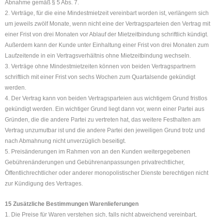
Abnahme gemäß § 5 Abs. 7.
2. Verträge, für die eine Mindestmietzeit vereinbart worden ist, verlängern sich
um jeweils zwölf Monate, wenn nicht eine der Vertragsparteien den Vertrag mit
einer Frist von drei Monaten vor Ablauf der Mietzeitbindung schriftlich kündigt.
Außerdem kann der Kunde unter Einhaltung einer Frist von drei Monaten zum
Laufzeitende in ein Vertragsverhältnis ohne Mietzeitbindung wechseln.
3. Verträge ohne Mindestmietzeiten können von beiden Vertragspartnern
schriftlich mit einer Frist von sechs Wochen zum Quartalsende gekündigt
werden.
4. Der Vertrag kann von beiden Vertragsparteien aus wichtigem Grund fristlos
gekündigt werden. Ein wichtiger Grund liegt dann vor, wenn einer Partei aus
Gründen, die die andere Partei zu vertreten hat, das weitere Festhalten am
Vertrag unzumutbar ist und die andere Partei den jeweiligen Grund trotz und
nach Abmahnung nicht unverzüglich beseitigt.
5. Preisänderungen im Rahmen von an den Kunden weitergegebenen
Gebührenänderungen und Gebührenanpassungen privatrechtlicher,
Öffentlichrechtlicher oder anderer monopolistischer Dienste berechtigen nicht
zur Kündigung des Vertrages.
15 Zusätzliche Bestimmungen Warenlieferungen
1. Die Preise für Waren verstehen sich, falls nicht abweichend vereinbart,