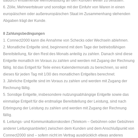
dadurch entstehende Mehrbelastung an den Kunden weiter zu belasten.
6. Zölle, Mehrwertsteuer und sonstige mit der Einfuhr von Waren in einen
europäischen oder außereuropäischen Staat im Zusammenhang stehenden
Abgaben trägt der Kunde.
8 Zahlungsbedingungen
1. Connect2000 kann die Annahme von Schecks oder Wechseln ablehnen.
2. Monatliche Entgelte sind, beginnend mit dem Tage der betriebsfähigen
Bereitstellung, für den Rest des Monats anteilig zu zahlen. Danach sind diese
Entgelte monatlich im Voraus zu zahlen und werden mit Zugang der Rechnung
fällig. Ist das Entgelt für Teile eines Kalendermonats zu berechnen, so wird
dieses für jeden Tag mit 1/30 des monatlichen Entgeltes berechnet.
3. Jährliche Entgelte sind im Voraus zu zahlen und werden mit Zugang der
Rechnung fällig.
5. Sonstige Entgelte, insbesondere nutzungsabhängige Entgelte sowie das
einmalige Entgelt für die erstmalige Bereitstellung der Leistung, sind nach
Erbringung der Leistung zu zahlen und werden mit Zugang der Rechnung
fällig.
6. Leitungs- und Kommunikationskosten (Telekom – Gebühren oder Gebühren
anderer Leitungsanbieter) zwischen dem Kunden und dem Anschlußpunkt von
Connect2000 sind – sofern nicht im Vertrag ausdrücklich etwas anderes