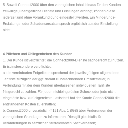
5. Soweit Connect2000 über den vertraglichen Inhalt hinaus für den Kunden
freiwillige, unentgeltliche Dienste und Leistungen erbringt, können diese
jederzeit und ohne Vorankündigung eingestellt werden. Ein Minderungs-,
Erstattungs- oder Schadensersatzanspruch ergibt sich aus der Einstellung
nicht.
4 Pflichten und Obliegenheiten des Kunden
1. Der Kunde ist verpflichtet, die Connect2000-Dienste sachgerecht zu nutzen.
Er ist insbesondere verpflichtet,
a. die vereinbarten Entgelte entsprechend der jeweils gültigen allgemeinen
Tarifliste zuzüglich der ggf. darauf zu berechnenden Umsatzsteuer, in
Verbindung mit der dem Kunden überlassenen individuellen Tarifliste
fristgerecht zu zahlen. Für jeden nichteingelösten Scheck oder jede nicht
eingelöste bzw. zurückgereichte Lastschrift hat der Kunde Connect2000 die
entstandenen Kosten zu erstatten;
b. Connect2000 unverzüglich (§121 Abs. 1 BGB) über Änderungen der
vertraglichen Grundlagen zu informieren. Dies gilt gleichfalls für
Veränderungen in sämtlichen tarifrelevanten Sachverhalten;