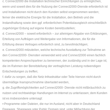
c. Connect2000 die Installation technischer Einrichtungen zu ermöglichen,
wenn und soweit dies für die Nutzung der Connect2000-Dienste erforderlich ist
und Installationen nicht durch den Kunden selbst vorgenommen werden;
ferner die elektrische Energie für die Installation, den Betrieb und die
Instandhaltung sowie den ggf. erforderlichen Potentialausgleich einschließlich
zugehöriger Erdung auf eigene Kosten bereitzustellen;
d. Connect2000 – soweit erforderlich – zur alleinigen Abgabe von Erklärungen,
Erteilung von Aufträgen und Weitergabe von Informationen, die für die
Erfüllung dieses Vertrages erforderlich sind, zu bevollmächtigen;
e. Connect2000 mitzuteilen, welche technische Ausstattung zur Teilnahme an
den Connect2000- Diensten verwendet wird und Connect2000 einen fachlich
kompetenten Ansprechpartner zu benennen, der zuständig und in der Lage ist,
die im Rahmen der Bereitstellung der vertraglichen Leistung notwendigen
Entscheidungen zu treffen;
f. dafür zu sorgen, daß die Netz-Infrastruktur oder Teile hiervon nicht durch
übermäßige Inanspruchnahme überlastet werden,
g. die Zugriffsmöglichkeiten auf Connect2000- Dienste nicht mißbräuchlich zu
nutzen und rechtswidrige Handlungen im Internet zu unterlassen; dem Kunden
ist es insbesondere untersagt:
• Programme oder Dateien, die nur im Ausland, nicht aber in Deutschland
Freeware, Shareware oder Public Domain sind, unter Mißachtung der